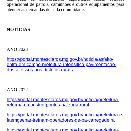
operacional de patrols, caminhões e outros equipamentos para
atender as demandas de cada comunidade.
NOTÍCIAS
ANO 2023
https://portal.montesclaros.mg.gov.br/noticia/asfalto-
entra-em-campo-prefeitura-intensifica-pavimentacao-
dos-acessos-aos-distritos-rurais
ANO 2022
https://portal.montesclaros.mg.gov.br/noticia/prefeitura-
reforma-e-constroi-pontes-na-zona-rural
https://portal.montesclaros.mg.gov.br/noticia/prefeitura-e-
faemgsenar-treinam-operadores-de-pa-carregadeira
https://portal.montesclaros.mg.gov.br/noticia/prefeitura-