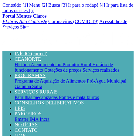
Conteúdo [1]
Menu [2]
Busca [3]
Ir para o rodapé [4]
Ir para lista de
todos os sites [5]
Portal Montes Claros
VLibras
Alto Contraste
Coronavírus (COVID-19)
Acessibilidade
Serviços
Sites
INÍCIO
(current)
CEANORTE
História
Atendimento ao Produtor Rural
Horário de
funcionamento
Cotações de preços
Serviços realizados
PROGRAMAS
Programa de Aquisição de Alimentos
Pró-Água Municipal
Garantia Safra
SERVIÇOS RURAIS
Patrulhas mecanizadas
Pontes e mata-burros
CONSELHOS DELIBERATIVOS
LEIS
PARCEIROS
Emater
IMA
Incra
NOTÍCIAS
CONTATO
1DOC