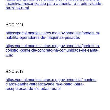
incentiva-mecanizacao-para-aumentar-a-produtividade-
na-zona-rural
ANO 2021
https://portal.montesclaros.mg.gov.br/noticia/prefeitura-
habilita-operadores-de-maquinas-pesadas
https://portal.montesclaros.mg.gov.br/noticia/prefeitura-
constroi-ponte-de-concreto-na-comunidade-de-santa-
cruz
ANO 2019
https://portal.montesclaros.mg.gov.br/noticia/montes-
claros-ganha-retroescavadeira-e-patrol-para-
recuperacao-de-estradas-rurais