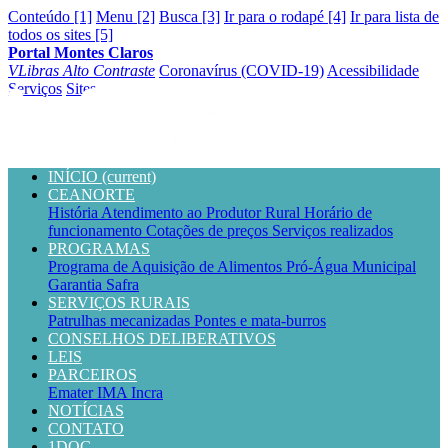
Conteúdo [1]
Menu [2]
Busca [3]
Ir para o rodapé [4]
Ir para lista de
todos os sites [5]
Portal Montes Claros
VLibras
Alto Contraste
Coronavírus (COVID-19)
Acessibilidade
Serviços
Sites
INÍCIO
(current)
CEANORTE
História
Atendimento ao Produtor Rural
Horário de
funcionamento
Cotações de preços
Serviços realizados
PROGRAMAS
Programa de Aquisição de Alimentos
Pró-Água Municipal
Garantia Safra
SERVIÇOS RURAIS
Patrulhas mecanizadas
Pontes e mata-burros
CONSELHOS DELIBERATIVOS
LEIS
PARCEIROS
Emater
IMA
Incra
NOTÍCIAS
CONTATO
1DOC