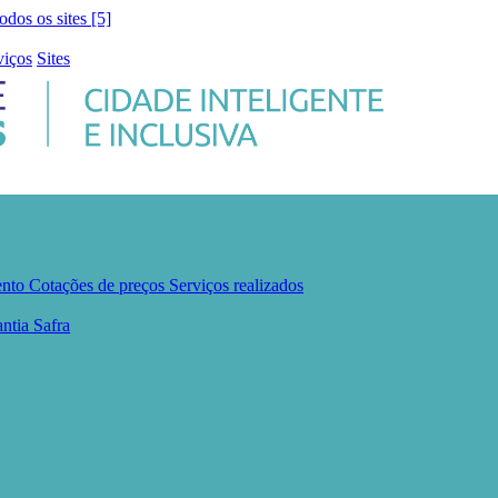
todos os sites [5]
viços
Sites
ento
Cotações de preços
Serviços realizados
ntia Safra