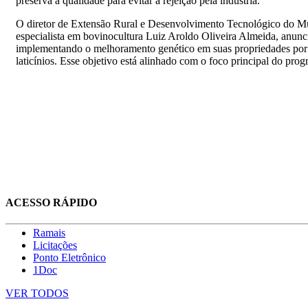
preserva a qualidade para evitar a rejeição pela indústria.
O diretor de Extensão Rural e Desenvolvimento Tecnológico do Mu
especialista em bovinocultura Luiz Aroldo Oliveira Almeida, anunci
implementando o melhoramento genético em suas propriedades por m
laticínios. Esse objetivo está alinhado com o foco principal do prog
ACESSO RÁPIDO
Ramais
Licitações
Ponto Eletrônico
1Doc
VER TODOS