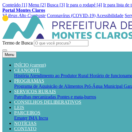
Conteúdo [1]
Menu [2]
Busca [3]
Ir para o rodapé [4]
Ir para lista de 
Portal Montes Claros
VLibras
Alto Contraste
Coronavírus (COVID-19)
Acessibilidade
Ser
Termo de Busca
Menu
INÍCIO
(current)
CEANORTE
História
Atendimento ao Produtor Rural
Horário de funcionam
PROGRAMAS
Programa de Aquisição de Alimentos
Pró-Água Municipal
Gara
SERVIÇOS RURAIS
Patrulhas mecanizadas
Pontes e mata-burros
CONSELHOS DELIBERATIVOS
LEIS
PARCEIROS
Emater
IMA
Incra
NOTÍCIAS
CONTATO