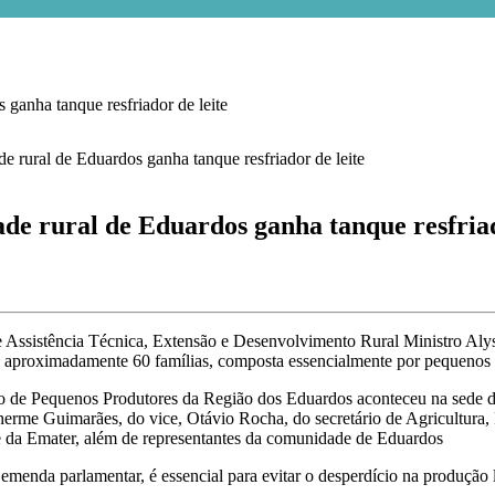
ha tanque resfriador de leite
ral de Eduardos ganha tanque resfriado
 Assistência Técnica, Extensão e Desenvolvimento Rural Ministro Alyss
a aproximadamente 60 famílias, composta essencialmente por pequenos p
 de Pequenos Produtores da Região dos Eduardos aconteceu na sede da
lherme Guimarães, do vice, Otávio Rocha, do secretário de Agricultur
a e da Emater, além de representantes da comunidade de Eduardos
menda parlamentar, é essencial para evitar o desperdício na produção leit