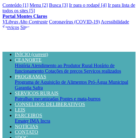
Conteúdo [1]
Menu [2]
Busca [3]
Ir para o rodapé [4]
Ir para lista de
todos os sites [5]
Portal Montes Claros
VLibras
Alto Contraste
Coronavírus (COVID-19)
Acessibilidade
Serviços
Sites
INÍCIO
(current)
CEANORTE
História
Atendimento ao Produtor Rural
Horário de
funcionamento
Cotações de preços
Serviços realizados
PROGRAMAS
Programa de Aquisição de Alimentos
Pró-Água Municipal
Garantia Safra
SERVIÇOS RURAIS
Patrulhas mecanizadas
Pontes e mata-burros
CONSELHOS DELIBERATIVOS
LEIS
PARCEIROS
Emater
IMA
Incra
NOTÍCIAS
CONTATO
1DOC