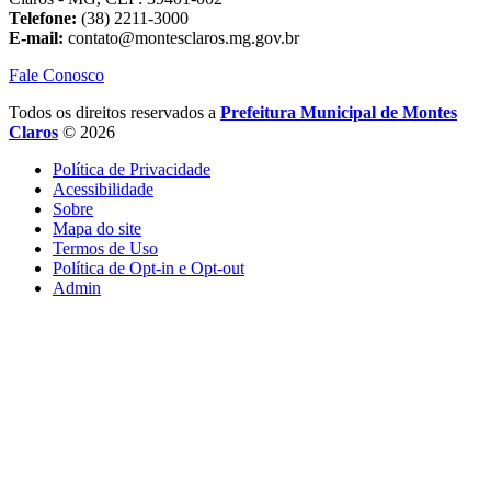
Telefone:
(38) 2211-3000
E-mail:
contato@montesclaros.mg.gov.br
Fale Conosco
Todos os direitos reservados a
Prefeitura Municipal de Montes
Claros
© 2026
Política de Privacidade
Acessibilidade
Sobre
Mapa do site
Termos de Uso
Política de Opt-in e Opt-out
Admin